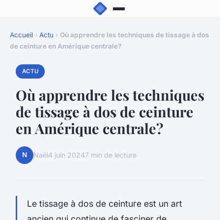
Accueil
›
Actu
›
Où apprendre les techniques de tissage à dos
de ceinture en Amérique centrale?
ACTU
Où apprendre les techniques
de tissage à dos de ceinture
en Amérique centrale?
N
Naël
4 juin 2024
7 min de lecture
Le tissage à dos de ceinture est un art
ancien qui continue de fasciner de