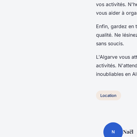
vos activités. N'h
vous aider à organ
Enfin, gardez en 
qualité. Ne lésine
sans soucis.
L'Algarve vous at
activités. N'atte
inoubliables en A
Location
Naël
N