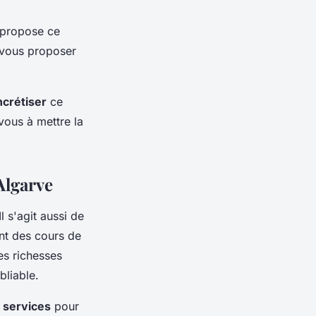
r propose ce
vous proposer
crétiser
ce
vous à mettre la
Algarve
l s'agit aussi de
ant des cours de
es richesses
bliable.
 services
pour