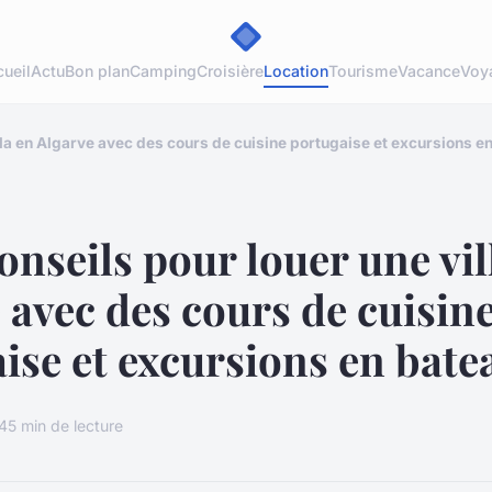
ueil
Actu
Bon plan
Camping
Croisière
Location
Tourisme
Vacance
Voy
lla en Algarve avec des cours de cuisine portugaise et excursions e
onseils pour louer une vil
 avec des cours de cuisin
ise et excursions en bate
24
5 min de lecture