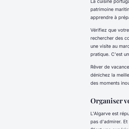
La cuisine portuga
patrimoine mariti
apprendre à prépa
Vérifiez que votre
rechercher des co
une visite au marc
pratique. C'est u
Rêver de vacances
dénichez la meill
des moments inoub
Organiser v
L'Algarve est rép
pas d'admirer. Et