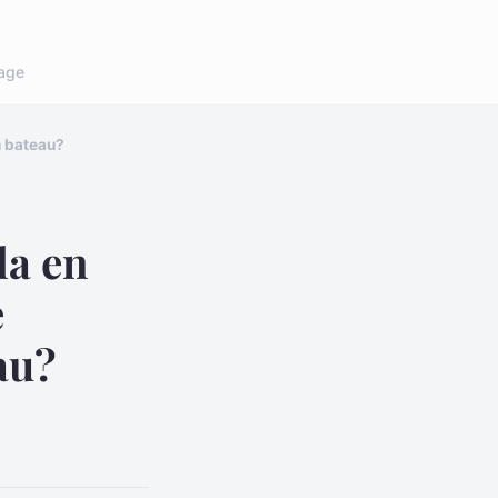
age
n bateau?
la en
e
au?