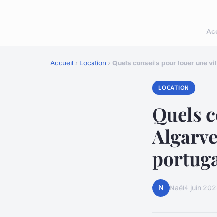
Acc
Accueil
›
Location
›
Quels conseils pour louer une vi
LOCATION
Quels c
Algarve
portuga
N
Naël
4 juin 20