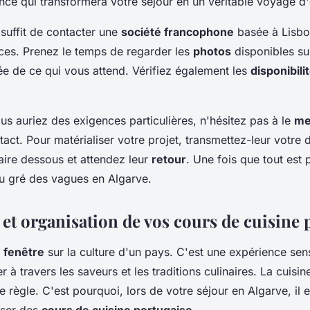
nce qui transformera votre séjour en un véritable voyage d'
 suffit de contacter une
société francophone
basée à Lisbo
ces. Prenez le temps de regarder les
photos
disponibles sur
ée de ce qui vous attend. Vérifiez également les
disponibili
us auriez des exigences particulières, n'hésitez pas à le
me
tact. Pour matérialiser votre projet, transmettez-leur votr
laire dessous et attendez leur
retour
. Une fois que tout est 
u gré des vagues en Algarve.
et organisation de vos cours de cuisine 
e
fenêtre
sur la culture d'un pays. C'est une expérience sens
à travers les saveurs et les traditions culinaires. La cuisi
 règle. C'est pourquoi, lors de votre séjour en Algarve, il 
iser des
cours de cuisine portugaise
.