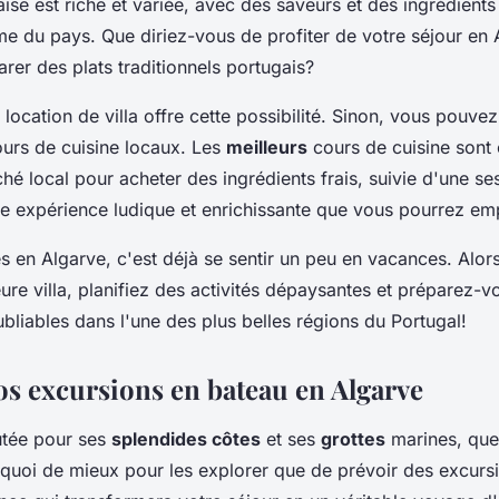
ise est riche et variée, avec des saveurs et des ingrédients 
me du pays. Que diriez-vous de profiter de votre séjour en
rer des plats traditionnels portugais?
 location de villa offre cette possibilité. Sinon, vous pouvez
urs de cuisine locaux. Les
meilleurs
cours de cuisine sont 
hé local pour acheter des ingrédients frais, suivie d'une se
ne expérience ludique et enrichissante que vous pourrez em
 en Algarve, c'est déjà se sentir un peu en vacances. Alors
eure villa, planifiez des activités dépaysantes et préparez-
liables dans l'une des plus belles régions du Portugal!
os excursions en bateau en Algarve
utée pour ses
splendides côtes
et ses
grottes
marines, que 
 quoi de mieux pour les explorer que de prévoir des excurs