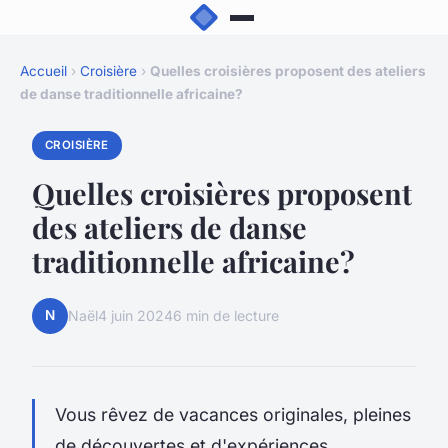
Accueil
›
Croisière
›
Quelles croisières proposent des ateliers
de danse traditionnelle africaine?
CROISIÈRE
Quelles croisières proposent
des ateliers de danse
traditionnelle africaine?
N
Naël
4 juin 2024
6 min de lecture
Vous rêvez de
vacances
originales, pleines
de découvertes et d'expériences